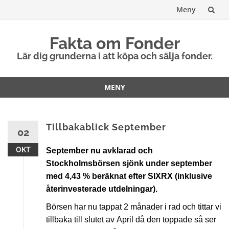
Meny
Hoppa
Fakta om Fonder
till
Lär dig grunderna i att köpa och sälja fonder.
innehåll
MENY
Hoppa
till
innehåll
Tillbakablick September
02
OKT
September nu avklarad och
Stockholmsbörsen sjönk under september
med 4,43 % beräknat efter SIXRX (inklusive
återinvesterade utdelningar).
Börsen har nu tappat 2 månader i rad och tittar vi
tillbaka till slutet av April då den toppade så ser