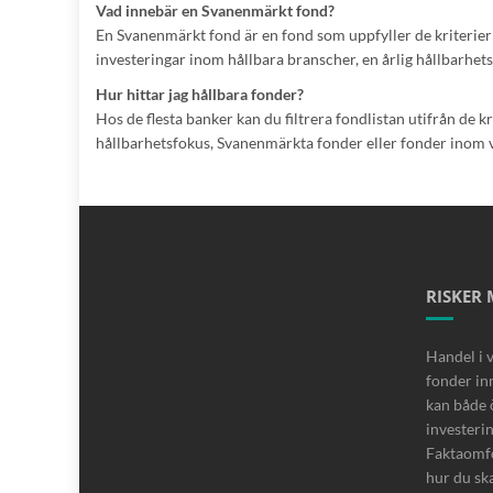
Vad innebär en Svanenmärkt fond?
En Svanenmärkt fond är en fond som uppfyller de kriterier
investeringar inom hållbara branscher, en årlig hållbarhe
Hur hittar jag hållbara fonder?
Hos de flesta banker kan du filtrera fondlistan utifrån de kr
hållbarhetsfokus, Svanenmärkta fonder eller fonder inom v
RISKER
Handel i 
fonder inn
kan både 
investeri
Faktaomfo
hur du sk