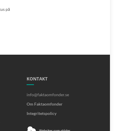
kus på
KONTAKT
info@faktaomfonder.se
Om Faktaomfonder
Integritetspolicy
u