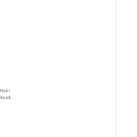
ltså i
lja på.