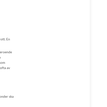
rott. En
 beroende
h
 som
 ofta av
fonder ska