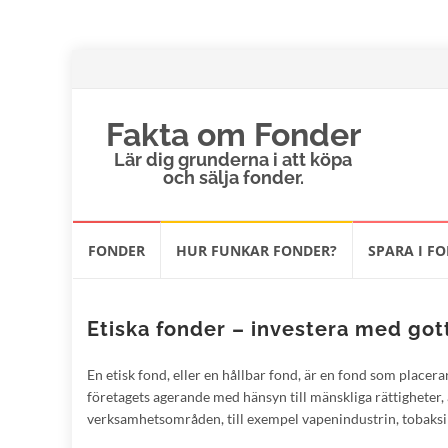
Fakta om Fonder
Lär dig grunderna i att köpa
och sälja fonder.
Hoppa
FONDER
HUR FUNKAR FONDER?
SPARA I F
till
innehåll
Etiska fonder – investera med go
En etisk fond, eller en hållbar fond, är en fond som placer
företagets agerande med hänsyn till mänskliga rättigheter, 
verksamhetsområden, till exempel vapenindustrin, tobaksin