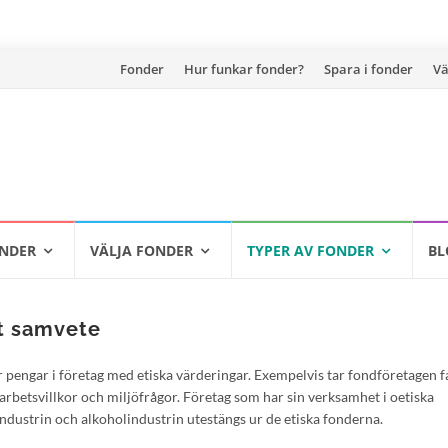
Hoppa
Fonder
Hur funkar fonder?
Spara i fonder
Vä
till
innehåll
ONDER
VÄLJA FONDER
TYPER AV FONDER
BL
tt samvete
ar pengar i företag med etiska värderingar. Exempelvis tar fondföretagen f
arbetsvillkor och miljöfrågor. Företag som har sin verksamhet i oetiska
dustrin och alkoholindustrin utestängs ur de etiska fonderna.