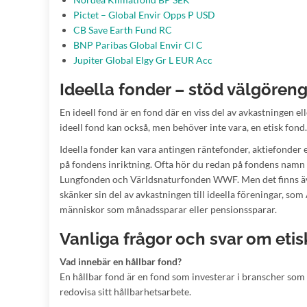
Pictet – Global Envir Opps P USD
CB Save Earth Fund RC
BNP Paribas Global Envir Cl C
Jupiter Global Elgy Gr L EUR Acc
Ideella fonder – stöd välgören
En ideell fond är en fond där en viss del av avkastningen ell
ideell fond kan också, men behöver inte vara, en etisk fond.
Ideella fonder kan vara antingen räntefonder, aktiefonder 
på fondens inriktning. Ofta hör du redan på fondens namn 
Lungfonden och Världsnaturfonden WWF. Men det finns även
skänker sin del av avkastningen till ideella föreningar, som
människor som månadssparar eller pensionssparar.
Vanliga frågor och svar om eti
Vad innebär en hållbar fond?
En hållbar fond är en fond som investerar i branscher som b
redovisa sitt hållbarhetsarbete.