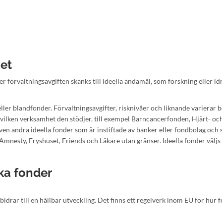
get
er förvaltningsavgiften skänks till ideella ändamål, som forskning eller id
eller blandfonder. Förvaltningsavgifter, risknivåer och liknande varierar
vilken verksamhet den stödjer, till exempel Barncancerfonden, Hjärt- oc
 andra ideella fonder som är instiftade av banker eller fondbolag och
 Amnesty, Fryshuset, Friends och Läkare utan gränser. Ideella fonder väljs
ska fonder
idrar till en hållbar utveckling. Det finns ett regelverk inom EU för hur 