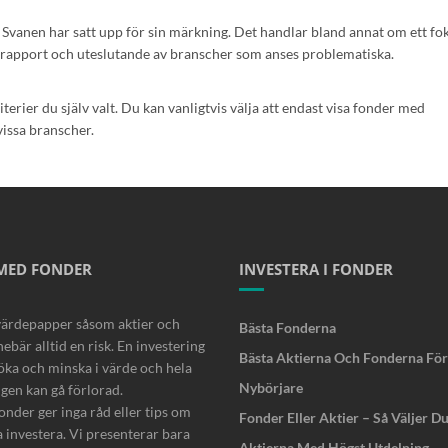
 Svanen har satt upp för sin märkning. Det handlar bland annat om ett fo
tsrapport och uteslutande av branscher som anses problematiska.
iterier du själv valt. Du kan vanligtvis välja att endast visa fonder med
issa branscher.
 MED FONDER
INVESTERA I FONDER
värdepapper såsom aktier och
Bästa Fonderna
ebär alltid en risk. En investering
Bästa Aktierna Och Fonderna För
öka och minska i värde och hela
Nybörjare
ngen kan gå förlorad.
nder ger inga råd eller tips om
Fonder Eller Aktier – Så Väljer D
a investera. Vi presenterar bara
Aktierna Med Högst Utdelning