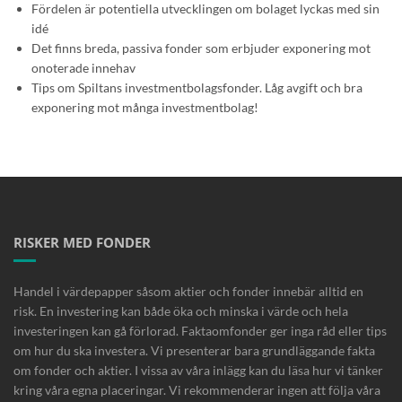
Fördelen är potentiella utvecklingen om bolaget lyckas med sin
idé
Det finns breda, passiva fonder som erbjuder exponering mot
onoterade innehav
Tips om Spiltans investmentbolagsfonder. Låg avgift och bra
exponering mot många investmentbolag!
RISKER MED FONDER
Handel i värdepapper såsom aktier och fonder innebär alltid en
risk. En investering kan både öka och minska i värde och hela
investeringen kan gå förlorad. Faktaomfonder ger inga råd eller tips
om hur du ska investera. Vi presenterar bara grundläggande fakta
om fonder och aktier. I vissa av våra inlägg kan du läsa hur vi tänker
kring våra egna placeringar. Vi rekommenderar ingen att följa våra