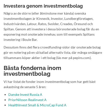
Investera genom investmentbolag
Några av de större (eller åtminstone mer kända) svenska
investmentbolagen är Kinnevik, Investor, Lundbergföretagen,
Industrivärden, Latour, Ratos, Svolder, Creades, Öresund och
Spiltan. Genom att investera i dessa börsnoterade bolag får du en
exponering mot onoterade innehav, som till exempels Spiltans
investering i Boule Bar.
Dessutom finns det flera crowdfunding-sidor där onoterade bolag
gör en notering på en så kallad alternativ lista, där många småägare
tillsammans köper aktier i ett bolag (läs mer på pepins.com).
Bästa fonderna inom
investmentbolag
Vi har listat de fonder inom investmentbolag som har gett bäst
avkastning de senaste 5 åren:
Danske Invest Russia A
PriorNilsson Realinvest A
HealthInvest Small & MicroCap Fund A