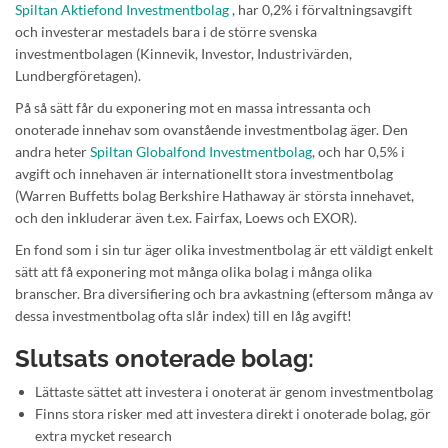
Spiltan Aktiefond Investmentbolag
, har 0,2% i förvaltningsavgift
och investerar mestadels bara i de större svenska
investmentbolagen (Kinnevik, Investor, Industrivärden,
Lundbergföretagen).
På så sätt får du exponering mot en massa intressanta och
onoterade innehav som ovanstående investmentbolag äger. Den
andra heter
Spiltan Globalfond Investmentbolag
, och har 0,5% i
avgift och innehaven är internationellt stora investmentbolag
(Warren Buffetts bolag Berkshire Hathaway är största innehavet,
och den inkluderar även t.ex. Fairfax, Loews och EXOR).
En fond som i sin tur äger olika investmentbolag är ett väldigt enkelt
sätt att få exponering mot många olika bolag i många olika
branscher. Bra diversifiering och bra avkastning (eftersom många av
dessa investmentbolag ofta slår index) till en låg avgift!
Slutsats onoterade bolag:
Lättaste sättet att investera i onoterat är genom investmentbolag
Finns stora risker med att investera direkt i onoterade bolag, gör
extra mycket research