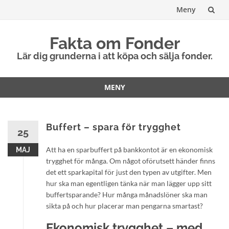
Meny
Hoppa
Fakta om Fonder
till
Lär dig grunderna i att köpa och sälja fonder.
innehåll
MENY
Hoppa
till
innehåll
Buffert – spara för trygghet
25
Att ha en sparbuffert på bankkontot är en ekonomisk
MAJ
trygghet för många. Om något oförutsett händer finns
det ett sparkapital för just den typen av utgifter. Men
hur ska man egentligen tänka när man lägger upp sitt
buffertsparande? Hur många månadslöner ska man
sikta på och hur placerar man pengarna smartast?
Ekonomisk trygghet – med