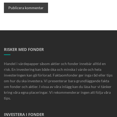
RISKER MED FONDER
Handel i värdepapper såsom aktier och fonder innebär alltid en
risk. En investering kan både öka och minska i värde och hela
investeringen kan gå förlorad. Faktaomfonder ger inga råd eller tips
om hur du ska investera. Vi presenterar bara grundläggande fakta
om fonder och aktier. I vissa av våra inlägg kan du läsa hur vi tänker
kring våra egna placeringar. Vi rekommenderar ingen att följa våra
tips.
INVESTERA I FONDER