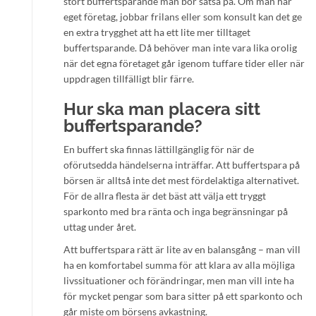
stort buffertsparande man bör satsa på. Om man har
eget företag, jobbar frilans eller som konsult kan det ge
en extra trygghet att ha ett lite mer tilltaget
buffertsparande. Då behöver man inte vara lika orolig
när det egna företaget går igenom tuffare tider eller när
uppdragen tillfälligt blir färre.
Hur ska man placera sitt
buffertsparande?
En buffert ska finnas lättillgänglig för när de
oförutsedda händelserna inträffar. Att buffertspara på
börsen är alltså inte det mest fördelaktiga alternativet.
För de allra flesta är det bäst att välja ett tryggt
sparkonto med bra ränta och inga begränsningar på
uttag under året.
Att buffertspara rätt är lite av en balansgång – man vill
ha en komfortabel summa för att klara av alla möjliga
livssituationer och förändringar, men man vill inte ha
för mycket pengar som bara sitter på ett sparkonto och
går miste om börsens avkastning.